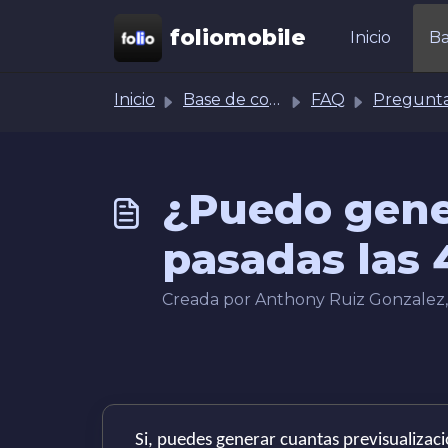
Ir al contenido principal
foliomobile
Inicio
Ba
Inicio
Base de conocimientos
FAQ
Preguntas frecuentes sobre el portal de diseño 
¿Puedo gene
pasadas las 
Creada por Anthony Ruiz Gonzalez, M
Si, puedes generar cuantas previsualizac