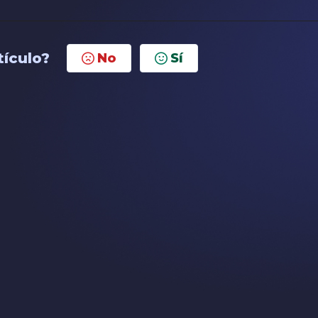
tículo?
No
Sí