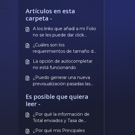
Artículos en esta
carpeta -
A los links que añadí a mi Folio
no se les puede dar click
desde la aplicación. ¿Qué está
¿Cuáles son los
pasando?
requerimientos de tamaño de
los archivos para mis diseños?
La opción de autocompletar
no está funcionando
¿Puedo generar una nueva
previsualización pasadas las
48 horas?
Es posible que quiera
leer -
¿Por qué la información de
Total enviados y Tasa de
apertura está en blanco?
¿Por qué mis Principales